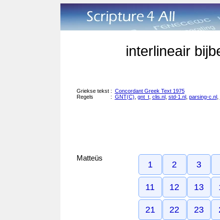
interlineair bi
Griekse tekst
:
Concordant Greek Text 1975
Regels
:
GNT(C)
,
gnt_t
,
clis.nl
,
std-1.nl
,
parsing-c.nl
,
Matteüs
1
2
3
11
12
13
21
22
23