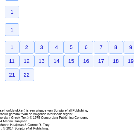
1
1
1
2
3
4
5
6
7
8
9
11
12
13
14
15
16
17
18
19
21
22
osse hoofdstukken) is een uitgave van Scripture4all Publishing,
ebruik gemaakt van de volgende interlineair regels:
cordant Greek Text) © 1975 Concordant Publishing Concern.
2014 Menno Haaijman.
4 Menno Haaijman & Gernot R. Frey.
t : © 2014 Scripture4all Publishing.