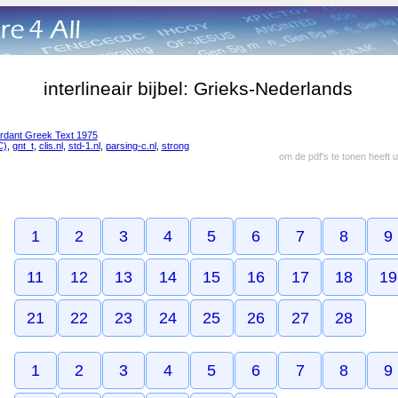
interlineair bijbel: Grieks-Nederlands
rdant Greek Text 1975
C)
,
gnt_t
,
clis.nl
,
std-1.nl
,
parsing-c.nl
,
strong
om de pdf's te tonen heeft 
1
2
3
4
5
6
7
8
9
11
12
13
14
15
16
17
18
19
21
22
23
24
25
26
27
28
1
2
3
4
5
6
7
8
9