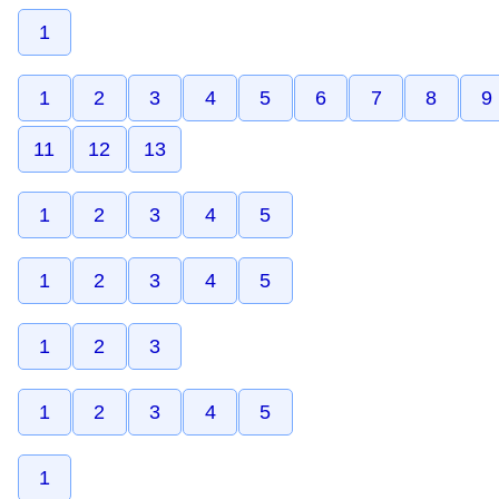
1
1
2
3
4
5
6
7
8
9
11
12
13
1
2
3
4
5
1
2
3
4
5
1
2
3
1
2
3
4
5
1