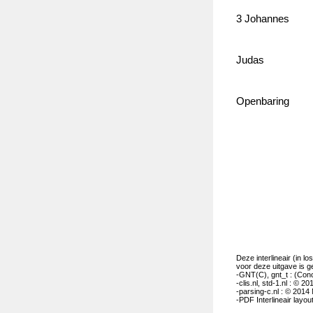
3 Johannes
Judas
Openbaring
Deze interlineair (in l
voor deze uitgave is g
-GNT(C), gnt_t : (Con
-clis.nl, std-1.nl : © 
-parsing-c.nl : © 201
-PDF Interlineair layou