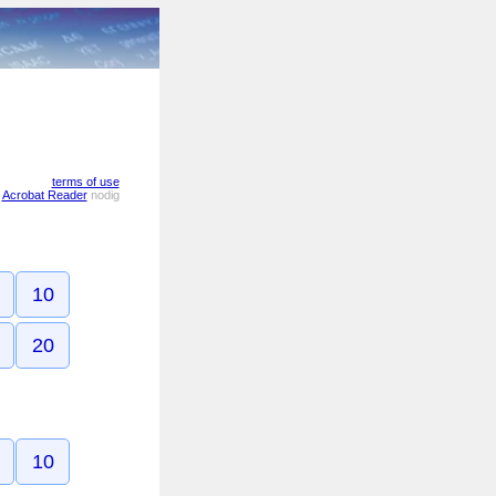
terms of use
u
Acrobat Reader
nodig
10
20
10