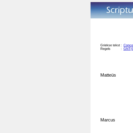
Griekse tekst
:
Conco
Regels
:
GNT(
Matteüs
Marcus