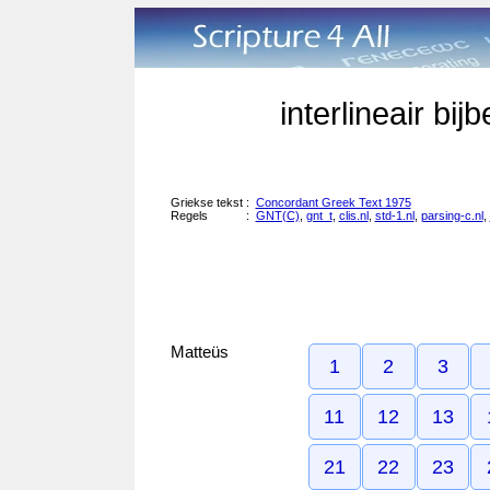
interlineair bi
Griekse tekst
:
Concordant Greek Text 1975
Regels
:
GNT(C)
,
gnt_t
,
clis.nl
,
std-1.nl
,
parsing-c.nl
,
Matteüs
1
2
3
11
12
13
21
22
23