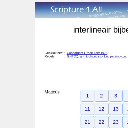
interlineair bi
Griekse tekst
:
Concordant Greek Text 1975
Regels
:
GNT(C)
,
gnt_t
,
clis.nl
,
std-1.nl
,
parsing-c.nl
,
Matteüs
1
2
3
11
12
13
21
22
23